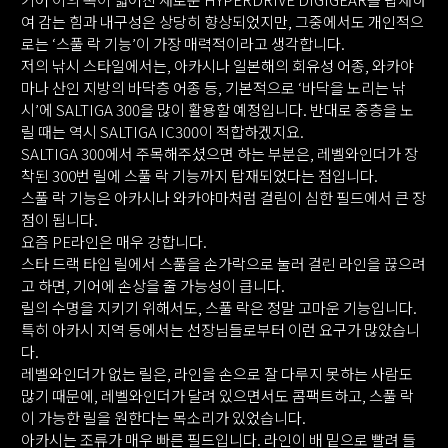
여 감는 힘과 내구성은 상당히 향상되었지만, 그중에서도 개인적으
로는 ‘스풀 락 기능’이 가장 매력적이라고 생각합니다.
저의 낚시 스타일에서는, 아카시나 일본해의 회유성 어종, 와카야
마나 산인 지방의 바닥층 어종 등, 기본적으로 ‘바닥을 노리는 낚
시’에 SALTIGA 300을 많이 활용할 예정입니다. 반대로 중층을 노
릴 때는 역시 SALTIGA IC300이 적합하겠지요.
SALTIGA 300에서 주목해주셨으면 하는 부분은, 레벨와인더가 장
착된 300번 릴에 스풀 락 기능까지 탑재되었다는 점입니다.
스풀 락 기능은 아카시나 와카야마처럼 걸림이 심한 필드에서 큰 장
점이 됩니다.
요즘 PE라인은 매우 강합니다.
스타 드랙 타입 릴에서 스풀을 손가락으로 눌러 걸린 라인을 끊으려
고 하면, 기어에 손상을 줄 가능성이 큽니다.
릴의 수명을 지키기 위해서도, 스풀 락은 정말 고마운 기능입니다.
특히 아카시 지역 등에서는 선장님들로부터 이런 요구가 많았습니
다.
레벨와인더가 없는 릴은, 라인을 손으로 잘 다루지 못하는 사람도
많기 때문에, 레벨와인더가 달려 있으면서도 콤팩트하고, 스풀 락
이 가능한 릴을 원한다는 목소리가 있었습니다.
아카시는 조류가 매우 빠른 필드입니다. 라인이 배 밑으로 빨려 들