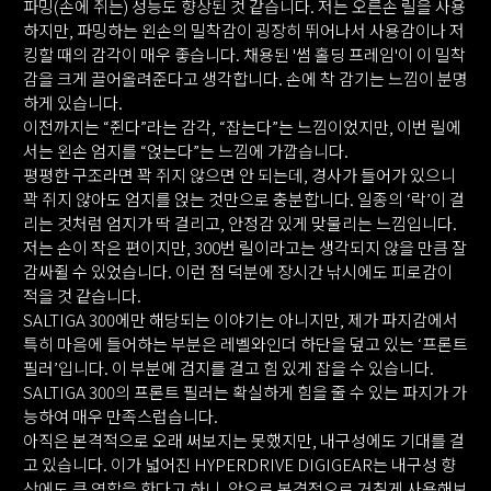
파밍(손에 쥐는) 성능도 향상된 것 같습니다. 저는 오른손 릴을 사용
하지만, 파밍하는 왼손의 밀착감이 굉장히 뛰어나서 사용감이나 저
킹할 때의 감각이 매우 좋습니다. 채용된 '썸 홀딩 프레임'이 이 밀착
감을 크게 끌어올려준다고 생각합니다. 손에 착 감기는 느낌이 분명
하게 있습니다.
이전까지는 “쥔다”라는 감각, “잡는다”는 느낌이었지만, 이번 릴에
서는 왼손 엄지를 “얹는다”는 느낌에 가깝습니다.
평평한 구조라면 꽉 쥐지 않으면 안 되는데, 경사가 들어가 있으니
꽉 쥐지 않아도 엄지를 얹는 것만으로 충분합니다. 일종의 ‘락’이 걸
리는 것처럼 엄지가 딱 걸리고, 안정감 있게 맞물리는 느낌입니다.
저는 손이 작은 편이지만, 300번 릴이라고는 생각되지 않을 만큼 잘
감싸쥘 수 있었습니다. 이런 점 덕분에 장시간 낚시에도 피로감이
적을 것 같습니다.
SALTIGA 300에만 해당되는 이야기는 아니지만, 제가 파지감에서
특히 마음에 들어하는 부분은 레벨와인더 하단을 덮고 있는 ‘프론트
필러’입니다. 이 부분에 검지를 걸고 힘 있게 잡을 수 있습니다.
SALTIGA 300의 프론트 필러는 확실하게 힘을 줄 수 있는 파지가 가
능하여 매우 만족스럽습니다.
아직은 본격적으로 오래 써보지는 못했지만, 내구성에도 기대를 걸
고 있습니다. 이가 넓어진 HYPERDRIVE DIGIGEAR는 내구성 향
상에도 큰 역할을 한다고 하니, 앞으로 본격적으로 거칠게 사용해보