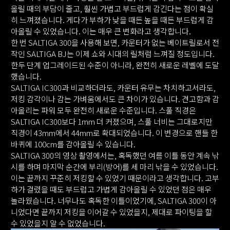
올릴 때의 부담이 줄고, 훨씬 가볍고 부드럽게 감긴다는 점이 확실
히 느껴졌습니다. 게다가 부하가 낮을 때든 높을 때든 부드럽게 감
아올릴 수 있었습니다. 이는 매우 큰 변화라고 생각합니다.
한 번 SALTIGA 300을 사용해 보면, 카운터가 없는 베이트릴로서 전
작인 SALTIGA BJ는 이제 쇼와 시대의 릴처럼 느껴질 정도입니다.
한두 단계 업그레이드된 수준이 아니라, 완전히 새로운 레벨에 도달
했습니다.
SALTIGA IC300과 비교하더라도, 카운터 유무는 차치하고서라도,
저킹 감각이나 감는 가벼움에서도 큰 차이가 있습니다. 견고함과 감
아올리는 파워 모두 완전히 새로운 수준입니다. 스풀 직경은
SALTIGA IC300보다 1mm 더 커졌으며, 스풀 너비는 그대로지만
직경이 43mm에서 44mm로 확대되었습니다. 이 변경으로 핸들 한
바퀴에 100cm를 감아올릴 수 있습니다.
SALTIGA 300의 영상 촬영에서는, 혹독했던 여름 이틀 동안 계속 낚
시를 하며 마지막 순간에 부리(방어)를 세 마리 낚을 수 있었습니다.
이는 끝까지 꾸준히 저킹할 수 있었기 때문이라고 생각합니다. 고부
하가 걸렸을 때도 부드럽고 가볍게 감아올릴 수 있었던 점은 매우
놀라웠습니다. 너무나도 혹독한 이틀이었기에, SALTIGA 300이 아
니었다면 끝까지 저킹을 이어갈 수 있었을지, 제대로 파이팅을 할
수 있었을지 알 수 없었습니다.