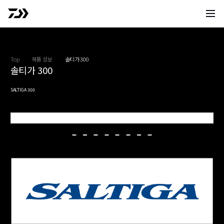
사이트 
Top
제품 정보
솔티가 300
솔티가 300
SALTIGA 300
300
3
3
3
3