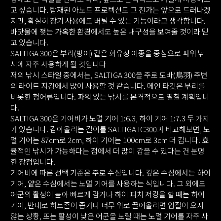
고 싶습니다. 탑재된 아노드 프로텍션도 그 진가는 앞으로 드러나겠
지만, 확실히 장기 사용에도 버틸 수 있는 기능이라고 생각합니다.
바닷물에 젖는 가혹한 환경에서도 높은 내구성을 보여줄 것이라 믿
고 있습니다.
SALTIGA 300은 부리(방어) 같은 회유성 어종을 중심으로 파워 낚
시에 자주 사용하게 될 것입니다
저의 낚시 스타일 중에서는, SALTIGA 300을 주로 도바(鳥羽) 주변
의 라이트 지깅에서 많이 사용할 것 같습니다. 메인 타깃은 부리를
비롯한 청어류입니다. 파워 있는 낚시를 본격적으로 펼칠 계획입니
다.
SALTIGA 300은 기어비가 노멀 기어 1:6.3, 하이 기어 1:7.3 두 가지
가 있습니다. 감아올리는 길이를 SALTIGA IC300과 비교해보면, 노
멀 기어는 87cm로 2cm, 하이 기어는 100cm로 3cm 더 깁니다. 효
율적인 낚시가 가능하다는 점에서 더 많이 감을 수 있다는 건 분명
한 장점입니다.
기어비에 따른 선택 기준은 주로 수심입니다. 깊은 수심에서는 하이
기어, 얕은 수심에서는 노멀 기어를 사용하는 식입니다. 그 외에도
어군의 활성이 높아 빠르게 감거나 하이 피치 저킹을 할 때는 하이
기어, 반대로 히트존이 좁거나 너무 위로 끌어올리면 입질이 오지
않는 상황, 또는 활성이 낮은 어군을 노릴 때는 노멀 기어를 자주 사