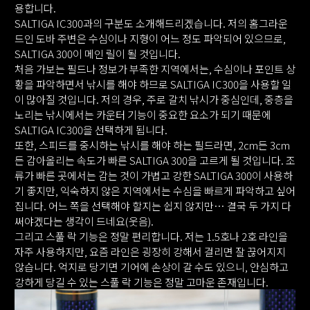
용합니다.
SALTIGA IC300과의 구분도 소개해드리겠습니다. 저의 홈그라운
드인 도바 주변은 수심이나 지형이 어느 정도 파악되어 있으므로,
SALTIGA 300이 메인 릴이 될 것입니다.
처음 가보는 필드나 정보가 부족한 지역에서는, 수심이나 포인트 상
황을 파악하면서 낚시를 해야 하므로 SALTIGA IC300을 사용할 일
이 많아질 것입니다. 저의 경우, 주로 갈치 낚시가 중심인데, 중층을
노리는 낚시에서는 카운터 기능이 중요한 요소가 되기 때문에
SALTIGA IC300을 선택하게 됩니다.
또한, 스피드를 중시하는 낚시를 해야 하는 필드라면, 2cm든 3cm
든 감아올리는 속도가 빠른 SALTIGA 300을 고르게 될 것입니다. 조
류가 빠른 곳에서는 감는 것이 가볍고 강한 SALTIGA 300이 사용하
기 좋지만, 익숙하지 않은 지역에서는 수심을 빠르게 파악하고 싶어
집니다. 어느 쪽을 선택해야 할지는 쉽지 않지만… 결국 두 가지 다
써야겠다는 생각이 드네요(웃음).
그리고 스풀 락 기능은 정말 편리합니다. 저는 1.5호나 2호 라인을
자주 사용하지만, 요즘 라인은 굉장히 강해서 걸리면 잘 끊어지지
않습니다. 억지로 당기면 기어에 손상이 갈 수도 있으니, 안심하고
강하게 당길 수 있는 스풀 락 기능은 정말 고마운 존재입니다.