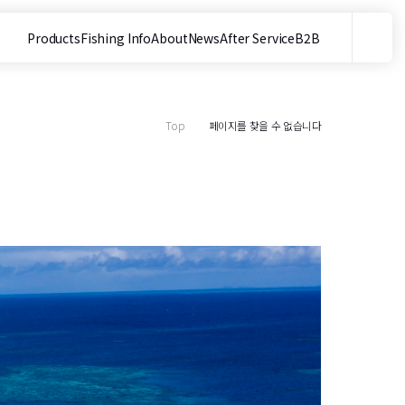
Products
Fishing Info
About
News
After Service
B2B
메뉴
사이트 내 검색
Top
페이지를 찾을 수 없습니다