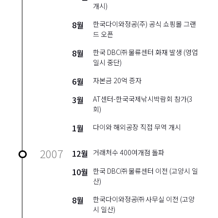
개시)
8월
한국다이와정공(주) 공식 쇼핑몰 그랜
드 오픈
8월
한국 DBC㈜ 물류센터 화재 발생 (영업
일시 중단)
6월
자본금 20억 증자
3월
AT센터-한국국제낚시박람회 참가(3
회)
1월
다이와 해외공장 직접 무역 개시
2007
12월
거래처수 400여개점 돌파
10월
한국 DBC㈜ 물류센터 이전 (고양시 일
산)
8월
한국다이와정공㈜ 사무실 이전 (고양
시 일산)