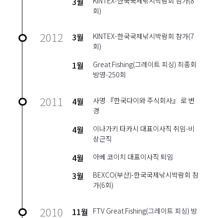
3월
KINTEX-한국국제낚시박람회 참가(8
회)
2012
3월
KINTEX-한국국제낚시박람회 참가(7
회)
1월
Great Fishing(그레이트 피싱) 최종회
방영-250회
2011
4월
사명 『한국다이와 주식회사』 로 변
경
4월
이나가키 타카시 대표이사직 취임-비
상근직
4월
아베 코이치 대표이사직 퇴임
3월
BEXCO(부산)-한국국제낚시박람회 참
가(6회)
2010
11월
FTV Great Fishing(그레이트 피싱) 방