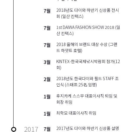
7월
2018년도 다이와 하반기 신상품 전시
회 (일산 킨텍스)
7월
1st DAIWA FASHION SHOW 2018 (일
산 킨텍스)
7월
2018 올해의 브랜드 대상 수상 (그랜
드 하얏트 호텔)
3월
KINTEX-한국국제낚시박람회 참가(12
회)
2월
2018년도 한국다이와 필드 STAFF 조
인식 (스태프:25名 임명)
1월
후지카케 스스무 대표이사직 퇴임 및
회장 취임
1월
최학모 대표이사직 취임
2017
7월
2017년도 다이와 하반기 신상품 설명