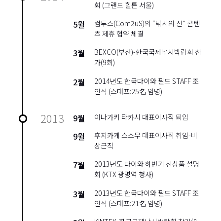
회 (그랜드 힐튼 서울)
5월
컴투스(Com2uS)의 “낚시의 신” 콘텐
츠 제휴 협약 체결
3월
BEXCO(부산)-한국국제낚시박람회 참
가(9회)
2월
2014년도 한국다이와 필드 STAFF 조
인식 (스태프:25名 임명)
2013
9월
이나가키 타카시 대표이사직 퇴임
9월
후지카케 스스무 대표이사직 취임-비
상근직
7월
2013년도 다이와 하반기 신상품 설명
회 (KTX 광명역 청사)
3월
2013년도 한국다이와 필드 STAFF 조
인식 (스태프:21名 임명)