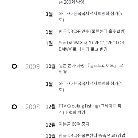
송 200회 방영
3월
SETEC-한국국제낚시박람회 참가(5
회)
1월
한국 DBC㈜ 인수 (물류센터 흡수합병)
1월
Sun DAIWA에서 “D-VEC”, “VECTOR
DAIWA”로 다이와 로고 변경
2009
10월
일본 본사 사명 『글로브라이드』 로
변경
3월
SETEC-한국국제낚시박람회 참가(4
회)
2008
12월
FTV Greating Fishing (그레이트 피
싱) 100회 방영
12월
자본금 60억 증자
10월
한국 DBC㈜ 물류센터 증축 완료 (영업