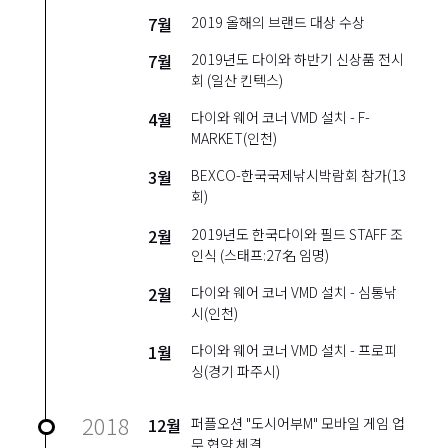
7월
2019 올해의 브랜드 대상 수상
7월
2019년도 다이와 하반기 신상품 전시
회 (일산 킨텍스)
4월
다이와 웨어 코너 VMD 설치 - F-
MARKET(인천)
3월
BEXCO-한국국제낚시박람회 참가(13
회)
2월
2019년도 한국다이와 필드 STAFF 조
인식 (스태프:27名 임명)
2월
다이와 웨어 코너 VMD 설치 - 심통낚
시(인천)
1월
다이와 웨어 코너 VMD 설치 - 프로피
싱(경기 파주시)
2018
12월
퍼플오션 "도시어부M" 모바일 게임 업
무 협약 체결