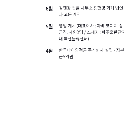
6월
김앤장 법률 사무소 & 한영 회계 법인
과 고문 계약
5월
영업 개시 (대표이사 : 아베 코이치-상
근직. 사원3명 / 소재지 : 파주출판단지
내 북센물류센터)
4월
한국다이와정공 주식회사 설립 - 자본
금5억원