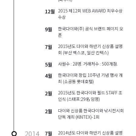
12월
2015 제12회 WEB AWARD 최우수상
수상
9월
한국다이와(주) 공식 브랜드 페이지 오
픈
7월
2015년도 다이와 하반기 신상품 설명
회 (부산 벡스코, 일산 킨텍스)
5월
사원수 : 28명. 거래처수 : 500개점.
4월
한국다이와 창립 10주년 기념 행사 개
최 (소공동 롯데호텔)
2월
2015년도 한국다이와 필드 STAFF 조
인식 (스태프:29名 임명)
2월
다이와 신상품 한국다이와 낚시전시회
단독 개최 (KINTEX)-1회
2014
7월
2014년도 다이와 하반기 신상품 설명