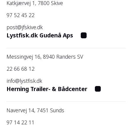
Katkjærvej 1, 7800 Skive
97 52 45 22
post@jfskive.dk
Lystfisk.dk Gudenå Aps
Messingvej 16, 8940 Randers SV
22 66 68 12
info@lystfisk.dk
Herning Trailer- & Bådcenter
Navervej 14, 7451 Sunds
97 14 22 11