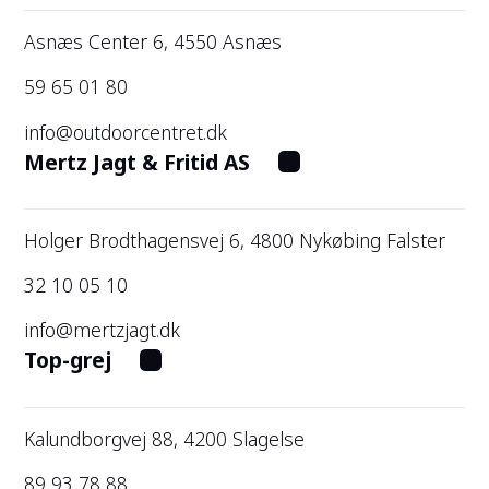
Asnæs Center 6, 4550 Asnæs
59 65 01 80
info@outdoorcentret.dk
Mertz Jagt & Fritid AS
Holger Brodthagensvej 6, 4800 Nykøbing Falster
32 10 05 10
info@mertzjagt.dk
Top-grej
Kalundborgvej 88, 4200 Slagelse
89 93 78 88