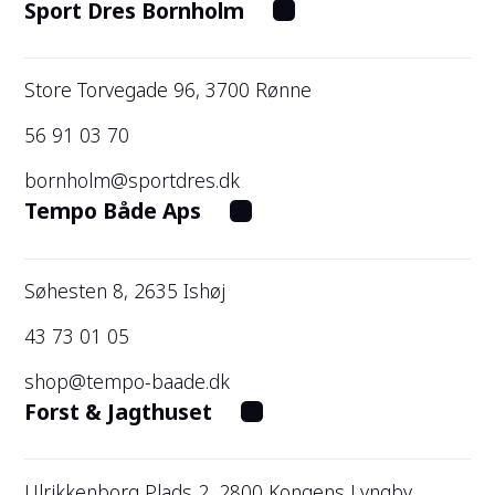
Sport Dres Bornholm
Store Torvegade 96, 3700 Rønne
56 91 03 70
bornholm@sportdres.dk
Tempo Både Aps
Søhesten 8, 2635 Ishøj
43 73 01 05
shop@tempo-baade.dk
Forst & Jagthuset
Ulrikkenborg Plads 2, 2800 Kongens Lyngby