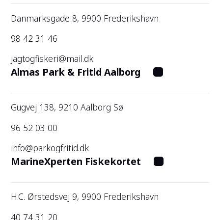
Danmarksgade 8, 9900 Frederikshavn
98 42 31 46
jagtogfiskeri@mail.dk
Almas Park & Fritid Aalborg
Gugvej 138, 9210 Aalborg Sø
96 52 03 00
info@parkogfritid.dk
MarineXperten Fiskekortet
H.C. Ørstedsvej 9, 9900 Frederikshavn
40 74 31 20