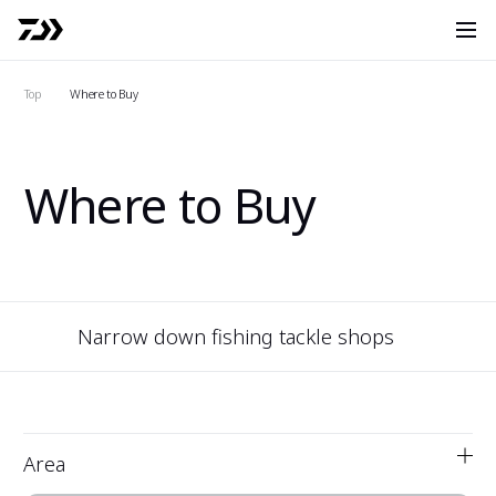
O
Search
Top
Where to Buy
Where to Buy
Narrow down fishing tackle shops
Area
See 