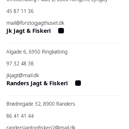
45 87 11 36
mail@forstogjagthuset.dk
Jk Jagt & Fiskeri
Algade 6, 6950 Ringkøbing
97 32 48 38
jkjagt@mail.dk
Randers Jagt & Fiskeri
Brødregade 32, 8900 Randers
86 41 41 44
randersjagtogfiskeri2@mail.dk