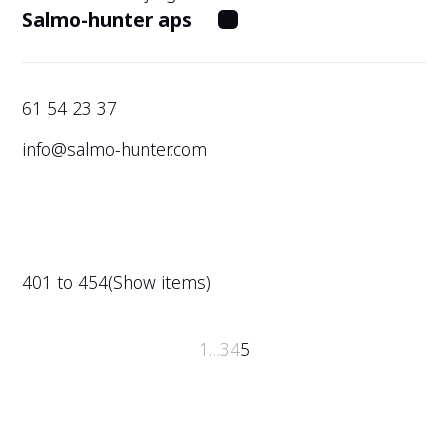
Salmo-hunter aps
61 54 23 37
info@salmo-hunter.com
401 to 454
(Show items)
1
…
3
4
5