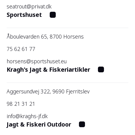
seatrout@privat.dk
Sportshuset
Åboulevarden 65, 8700 Horsens
75 62 61 77
horsens@sportshuset.eu
Kragh's Jagt & Fiskeriartikler
Aggersundvej 322, 9690 Fjerritslev
98 21 31 21
info@kraghs-jf.dk
Jagt & Fiskeri Outdoor