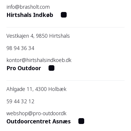
info@brasholt.com
Hirtshals Indkøb
Vestkajen 4, 9850 Hirtshals
98 94 36 34
kontor@hirtshalsindkoeb.dk
Pro Outdoor
Ahlgade 11, 4300 Holbæk
59 44 32 12
webshop@pro-outdoor.dk
Outdoorcentret Asnæs