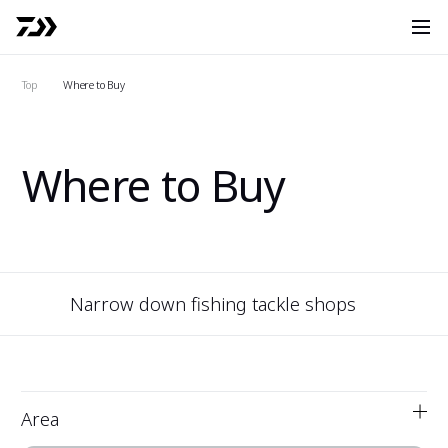
O
Search
Top
Where to Buy
Where to Buy
Narrow down fishing tackle shops
Area
See 