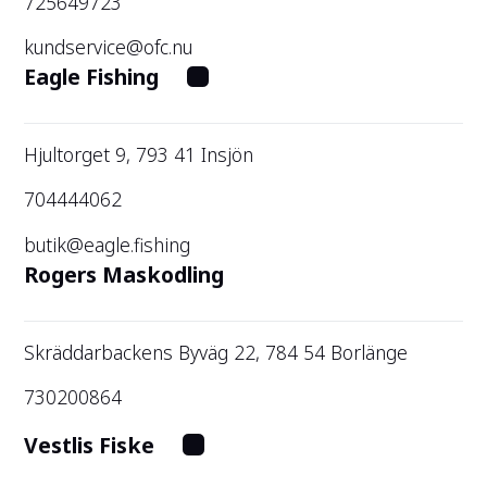
725649723
kundservice@ofc.nu
Eagle Fishing
Hjultorget 9, 793 41 Insjön
704444062
butik@eagle.fishing
Rogers Maskodling
Skräddarbackens Byväg 22, 784 54 Borlänge
730200864
Vestlis Fiske