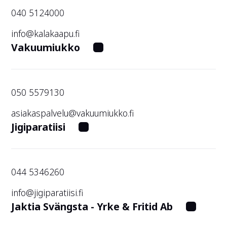
040 5124000
info@kalakaapu.fi
Vakuumiukko
050 5579130
asiakaspalvelu@vakuumiukko.fi
Jigiparatiisi
044 5346260
info@jigiparatiisi.fi
Jaktia Svängsta - Yrke & Fritid Ab