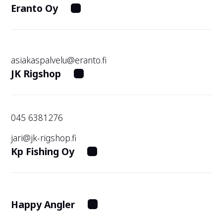
Eranto Oy
asiakaspalvelu@eranto.fi
JK Rigshop
045 6381276
jari@jk-rigshop.fi
Kp Fishing Oy
Happy Angler