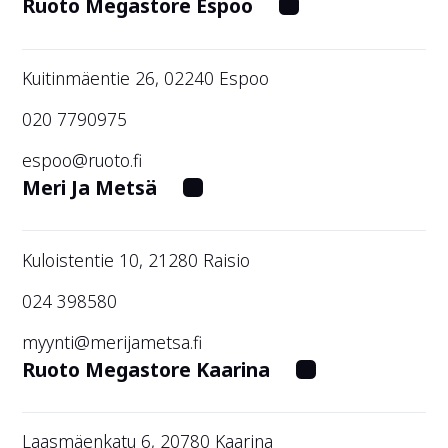
Ruoto Megastore Espoo
Kuitinmäentie 26, 02240 Espoo
020 7790975
espoo@ruoto.fi
Meri Ja Metsä
Kuloistentie 10, 21280 Raisio
024 398580
myynti@merijametsa.fi
Ruoto Megastore Kaarina
Laasmäenkatu 6, 20780 Kaarina