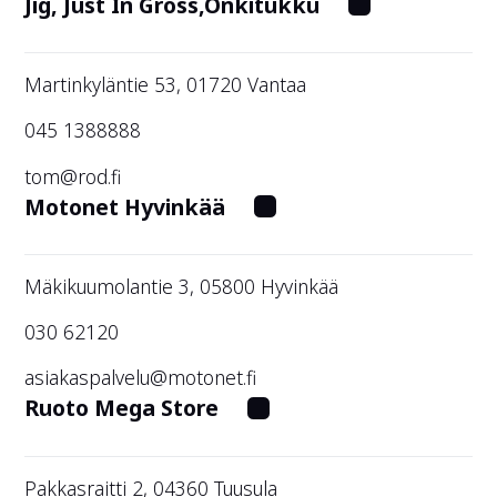
Jig, Just In Gross,Onkitukku
Martinkyläntie 53, 01720 Vantaa
045 1388888
tom@rod.fi
Motonet Hyvinkää
Mäkikuumolantie 3, 05800 Hyvinkää
030 62120
asiakaspalvelu@motonet.fi
Ruoto Mega Store
Pakkasraitti 2, 04360 Tuusula