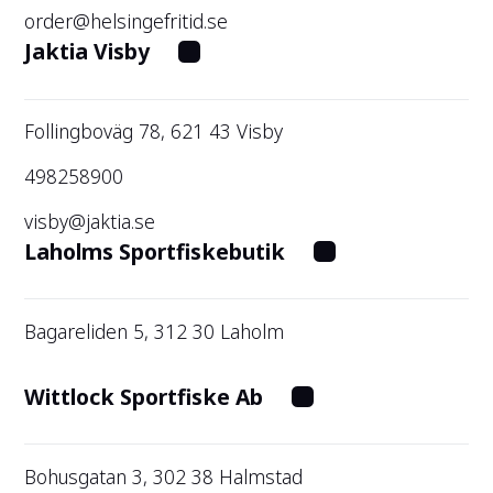
order@helsingefritid.se
Jaktia Visby
Follingboväg 78, 621 43 Visby
498258900
visby@jaktia.se
Laholms Sportfiskebutik
Bagareliden 5, 312 30 Laholm
Wittlock Sportfiske Ab
Bohusgatan 3, 302 38 Halmstad