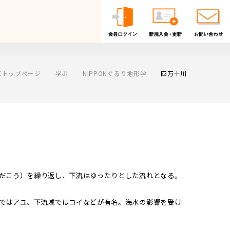
F.Cトップページ
学ぶ
NIPPONぐるり地形学
四万十川
（だこう）を繰り返し、下流はゆったりとした流れとなる。
域ではアユ、下流域ではコイなどが有名。海水の影響を受け