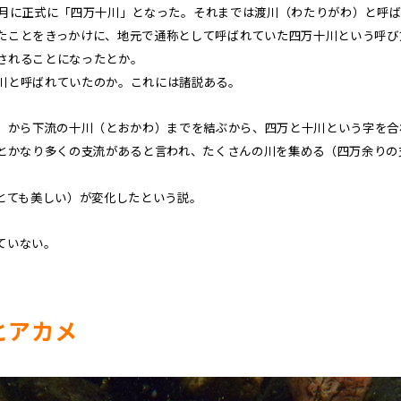
年)7月に正式に「四万十川」となった。それまでは渡川（わたりがわ）と呼
たことをきっかけに、地元で通称として呼ばれていた四万十川という呼び
されることになったとか。
川と呼ばれていたのか。これには諸説ある。
）から下流の十川（とおかわ）までを結ぶから、四万と十川という字を合
とかなり多くの支流があると言われ、たくさんの川を集める（四万余りの
とても美しい）が変化したという説。
ていない。
とアカメ