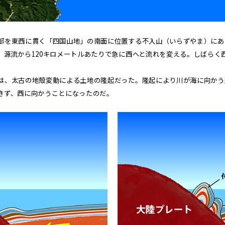
部を東西に貫く「四国山地」の南面に位置する不入山（いらずやま）にあ
、源流から120キロメートルあたりで急に西へと流れを変える。しばらく
は、太古の地殻変動による土地の隆起だった。隆起により川が海に向かう
きず、西に向かうことになったのだ。