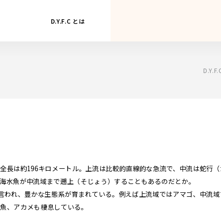
D.Y.F.C とは
D.Y.
全長は約196キロメートル。上流は比較的直線的な急流で、中流は蛇行
海水魚が中流域まで遡上（そじょう）することもあるのだとか。
も言われ、豊かな生態系が育まれている。例えば上流域ではアマゴ、中流
魚、アカメも棲息している。