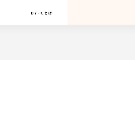
D.Y.F.C とは
グスクール
広げよう。