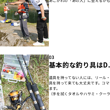
あこがれの「あの人」に会えるか
03
基本的な釣り具はD.Y
道具を持ってない人には、リール
具を持って来ても大丈夫です。コマ
ます。
（手を拭くタオルやハサミ・クー