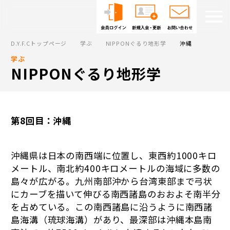
D.Y.F.Cトップページ
学ぶ
NIPPONぐるり地形学
沖縄
学ぶ
NIPPONぐるり地形学
第8回目：沖縄
沖縄県は日本の南西端に位置し、東西約1000キロ
メートル、南北約400キロメートルの海域に多数の
島々が広がる。九州南部沖から台湾東部まで弓状
にカーブを描いて伸びる南西諸島のおおよそ南半分
を占めている。この南西諸島に沿うように南西諸
島海溝（琉球海溝）があり、最深部は沖縄本島南