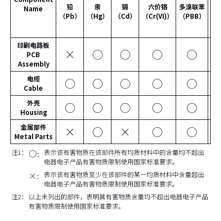
多
铅
汞
镉
六价铬
多溴联苯
Name
（Pb）
（Hg）
（Cd）
（Cr(VI)）
（PBB）
（P
印刷电路板
×
○
○
○
○
PCB
Assembly
电缆
○
○
○
○
○
Cable
外壳
○
○
○
○
○
Housing
金属部件
×
○
×
○
○
Metal Parts
注1：
○
表示该有害物质在该部件所有均质材料中的含量均不超出
：
电器电子产品有害物质限制使用国家标准要求。
×
表示该有害物质至少在该部件的某一均质材料中含量超出
：
电器电子产品有害物质限制使用国家标准要求。
注2：
以上未列出的部件，表明其有害物质含量均不超出电器电子产品
有害物质限制使用国家标准要求。