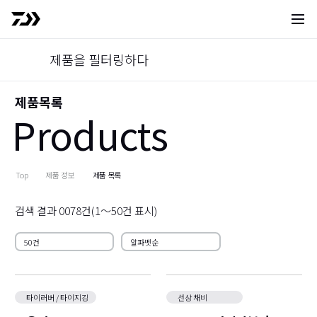
사이트 
제품을 필터링하다
제품목록
Products
Top
제품 정보
제품 목록
검색 결과
0078
건(
1～50
건 표시)
타이러버 / 타이지깅
선상 채비