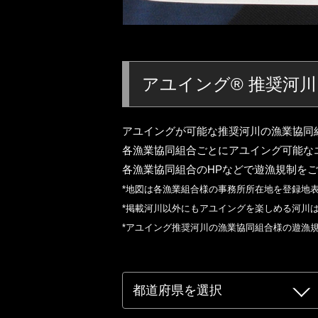
アユイング® 推奨河川
アユイングが可能な推奨河川の漁業協同
各漁業協同組合ごとにアユイング可能な
各漁業協同組合のHPなどで遊漁規制を
*地図は各漁業組合様の事務所所在地を登録地
*掲載河川以外にもアユイングを楽しめる河川
*アユイング推奨河川の漁業協同組合様の遊漁
厚沢部川
蟹田川
久慈川
玉川
迫川・一迫川・長崎川
大川
最上川、置賜白川、置賜野川
荒川
竹田川及び支流・龍ヶ鼻ダム
桂川、鹿留川
角川
相模川
伊東大川
利根川・渡良瀬川
男鹿川・鬼怒
大北川
入間川
湊川
奥多摩川
天竜川
犀川および、浅野川、森下川
根尾川
豊川
員弁川
安曇川・廣瀬地区
由良川
紀の川水系・川上村エリア
加古川
真国川
千代川
吉井川
田総川
八戸川
小瀬川
吉野川
蒼社川
物部川
佐田川
佐田川
氷川
志佐川
玉島川
祝子川
川内川