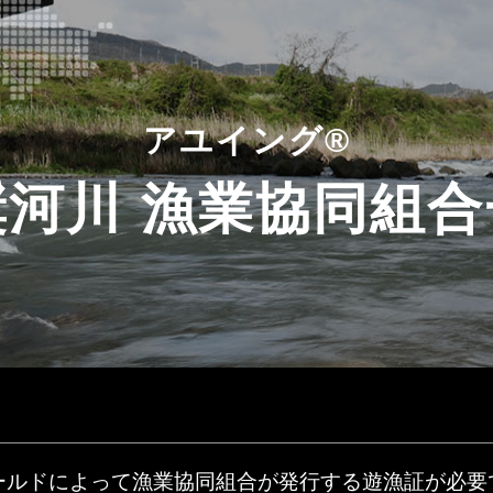
アユイング®
奨河川 漁業協同組合
ールドによって漁業協同組合が発行する遊漁証が必要