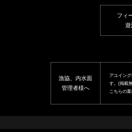
TEL
0771-75-0210
長良川中央漁業協同組合
ホームページ
岐阜県美濃市曾代1番地3
フィ
TEL
0575-33-1203
遊
ホームページ
アユイング
漁協、内水面
す。(掲載無
管理者様へ
こちらの案