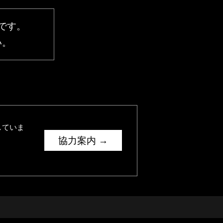
です。
い。
していま
協力案内 →