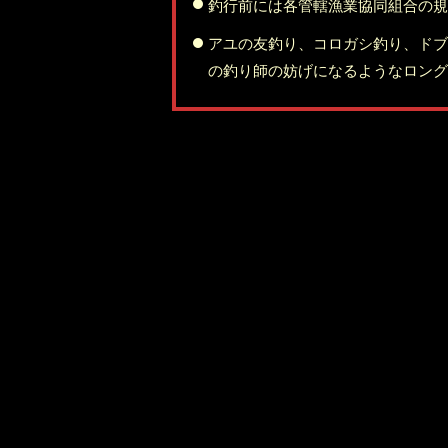
清水様方
TEL
0289-65-8105
釣行前には各管轄漁業協同組合の規
33
高知県安芸市川北甲943－10
青蓮寺川
ホームページ
長野県伊那市狐島4445
岐阜県中津川市栄町7-30
TEL
090-8669-0548
ホームページ
TEL
青蓮寺川香落漁協
TEL
0192-46-3841
0887-34-1017
TEL
TEL
0265-72-2445
0573-65-5118
アユの友釣り、コロガシ釣り、ドブ
大堰川
ホームページ
三重県名張市夏見 2270-1
ホームページ
ホームページ
ホームページ
の釣り師の妨げになるようなロング
鬼怒川
大堰川漁業協同組合
TEL
080-8374-8050
栃木県鬼怒川漁業協同組合
吉野川
京都府南丹市日吉町天若寺谷39-8
木曽川
益田川
ホームページ
栃木県宇都宮市中岡本町860－2
嶺北漁業協同組合
TEL
0771-72-1178
木曽川漁業協同組合
益田川漁業協同組合
TEL
028-666-8899
可能エリアは要問合せ
高知県長岡郡本山町本山530
ホームページ
長野県木曽郡木曽町福島4935-1
ホームページ
岐阜県下呂市萩原町羽根2700-25
TEL
0887-76-2174
TEL
0264-22-2580
宇治川、志津川、田原川全域
TEL
ホームページ
0576-52-1035
ホームページ
宇治川漁業協同組合
ホームページ
京都府宇治市宇治蓮華43-1
飛騨川
TEL
0774-20-8181
飛騨川漁業協同組合
ホームページ
岐阜県加茂郡白川町坂ノ東6983番地6
美山川
TEL
0574-72-1029
美山漁業協同組合
ホームページ
京都府南丹市美山町大字安掛小字寺下31-
1
長良川