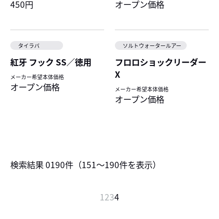
450円
オープン価格
タイラバ
ソルトウォータールアー
紅牙 フック SS／徳用
フロロショックリーダー
X
メーカー希望本体価格
オープン価格
メーカー希望本体価格
オープン価格
検索結果
0190
件（
151～190
件を表示）
へ
1
2
3
4