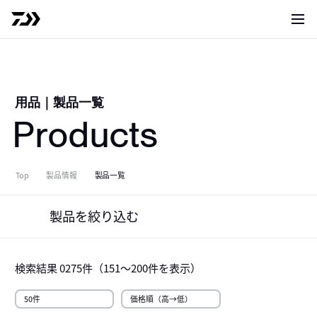
サイト
用品
｜
製品一覧
Products
Top
製品情報
製品一覧
製品を絞り込む
検索結果
0275
件（
151～200
件を表示）