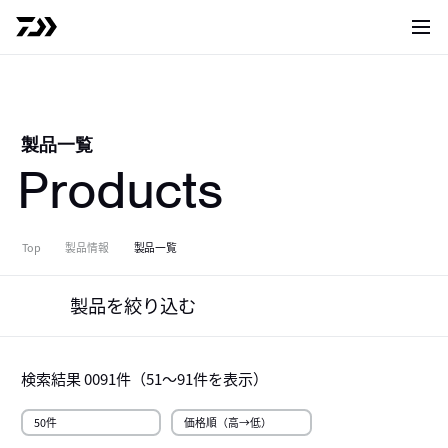
サイト
製品一覧
Products
Top
製品情報
製品一覧
製品を絞り込む
検索結果
0091
件（
51～91
件を表示）