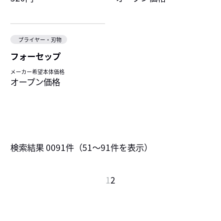
プライヤー・刃物
フォーセップ
メーカー希望本体価格
オープン価格
検索結果
0091
件（
51～91
件を表示）
へ
1
2