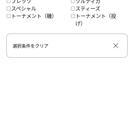
プレッソ
ソルティガ
メーカー希望本体価格
メーカー希望本体価格
650円
650円
スペシャル
スティーズ
トーナメント（磯）
トーナメント（投
げ）
チニング
シルバーウルフ アーバン
選択条件をクリア
ツイスター
メーカー希望本体価格
650円
検索結果
0007
件（
1～7
件を表示）
1