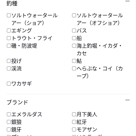
シルバーウルフ ラフダイ
シルバーウルフ ラフトリ
釣種
詳
バー
ック
ソルトウォータール
ソルトウォータール
メーカー希望本体価格
メーカー希望本体価格
アー（ショア）
アー（オフショア）
1,600円
1,600円
エギング
バス
トラウト・フライ
船
磯・防波堤
海上釣堀・イカダ・
チニング
チニング
カセ
ソルティポップ シルバー
シルバーウルフ アーバン
投げ
鮎
ウルフカスタム
クローラー
渓流
へらぶな・コイ（カ
ープ）
メーカー希望本体価格
メーカー希望本体価格
ワカサギ
1,100円
650円
ブランド
詳
チニング
チニング
エメラルダス
月下美人
シルバーウルフ アーバン
シルバーウルフ アーバン
銀狼
紅牙
ホグ
シュリンプ
鏡牙
モアザン