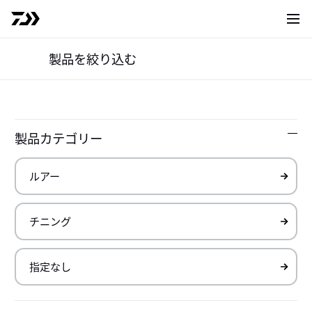
サイト
製品を絞り込む
ルアー
チニング
｜
製品一覧
Products
製品カテゴリー
詳
Top
製品情報
製品一覧
検索結果
0007
件（
1～7
件を表示）
チニング
チニング