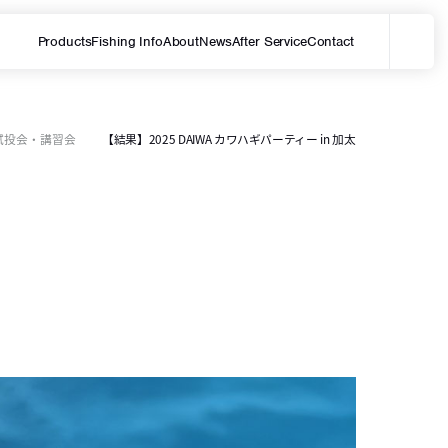
Products
Fishing Info
About
News
After Service
Contact
メ
サイト内を検索する
試投会・講習会
【結果】2025 DAIWA カワハギパーティー in 加太