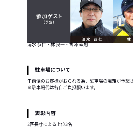
清水 恭仁・林 良一・宮澤 幸則
駐車場について
午前便のお客様がおられる為、駐車場の混雑が予想
※駐車場代は各自ご負担願います。
表彰内容
2匹長寸による上位3名