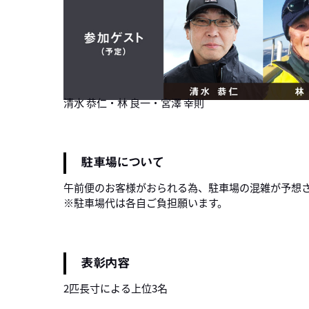
清水 恭仁・林 良一・宮澤 幸則
駐車場について
午前便のお客様がおられる為、駐車場の混雑が予想
※駐車場代は各自ご負担願います。
表彰内容
2匹長寸による上位3名