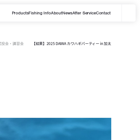
Products
Fishing Info
About
News
After Service
Contact
メ
サイト内を検索する
試投会・講習会
【結果】2025 DAIWA カワハギパーティー in 加太