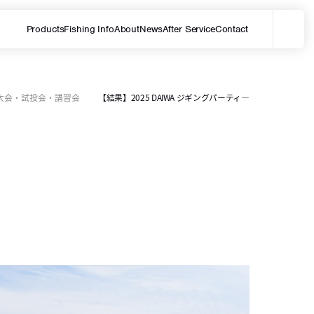
Products
Fishing Info
About
News
After Service
Contact
メ
サイト内を検索する
大会・試投会・講習会
【結果】2025 DAIWA ジギングパーティ―