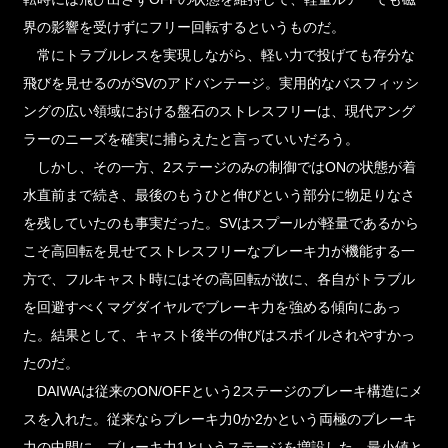
界の影響を受けずにフリー回転するというものだ。
常にトラブルレスを実現しながら、軽い力で投げても存分な
飛びを見せるのがSVのアドバンテージ。実用的なバスフィッシ
ングの広い領域における盤石のストレスフリーは、現代アング
ラーのニーズを確実に捕らえたと言っていいだろう。
しかし、その一方、2ステージのみの制御ではONの状態が着
水直前まで続き、最後のもうひと伸びという部分に物足りなさ
を残していたのも事実だった。SVはスプールが軽量であるから
こそ高回転を見せてストレスフリーなブレーキ力が機能する一
方で、フルキャスト時にはその高回転が故に、各自がトラブル
を回避すべくマグダイヤルでブレーキ力を強める傾向にあっ
た。結果として、キャスト後半の伸びはスポイルされやすかっ
たのだ。
DAIWAは従来のON/OFFという2ステージのブレーキ構造にメ
スを入れた。従来ならブレーキ力0か2かという両極のブレーキ
力の中間に、ブレーキ力1というステージを増設した。最小値と