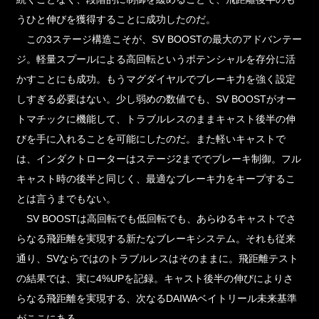
うひと伸びを獲得することに成功したのだ。
この3ステージ構造こそが、SV BOOSTの最大のアドバンテー
ジ。軽量スプールによる高回転というポテンシャルを存分に活
かすことにも成功。もうマグダイヤルでブレーキ力を強く設定
しすぎる必要はない。少し弱めの数値でも、SV BOOSTがオー
トマチックに機能して、トラブルレスのままキャスト後半の伸
びを手に入れることを可能にしたのだ。また軽いキャストで
は、インダクトローターはステージ2まででブレーキ制御。フル
キャスト時の後半と同じく、最適なブレーキ力をキープするこ
とは言うまでもない。
SV BOOSTは高回転でも低回転でも、あらゆるキャストでさ
らなる飛距離を実現する新たなブレーキシステム。それも従来
通り、SVならではのトラブルレスはそのままに。飛距離テスト
の結果では、実に4%UPを記録。キャスト後半の伸びによりさ
らなる飛距離を実現する、次なるDAIWAベイトリール未来基準
がここにある。