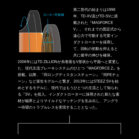
第二世代の始まりは1998
年、TD-XV及びTD-SVに搭
載された『MAGFORCE
V』。 それまでの固定式から
遠心力で可動する可変イン
ダクトローターを採用し
て、回転の初動を抑えると
共に後半の伸びを確保。
2006年にはTD ZILLIONが糸巻面をV形状から平面へと変更し
た、現代主流ブレーキシステムのひとつ『MAGFORCE Z』を
搭載。以降、『同ロングディスタンスチューン』『同PEチュ
ーン』など派生モデルへと繋ぎ、2013年にはSTEEZ SVを始
めとするモデルに、現代ではもうひとつの主流として知られ
る『SV』を投入。インダクトローターに採用された新たな素
材が磁界とよりマイルドなマッチングを生み出し、アングラ
ー待望のトラブルレスを実現することとなった。