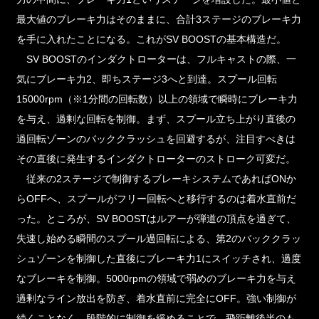
最大値のブレーキ力はそのままに、合計3ステージのブレーキ力
を手に入れたことになる。これがSV BOOSTの基本構造だ。
SV BOOSTのインダクトローターは、フルキャストの際、一
気にブレーキ力2、即ちステージ3へと到達。スプール回転
15000rpm（※1分間の回転数）以上の領域で瞬時にブレーキ力
を与え、過剰な回転を制御。まず、スプール立ち上がり直後の
過回転ゾーンのバッククラッシュを回避するが、注目すべきは
その直後に発生するインダクトローターのストローク可変だ。
従来の2ステージで制御するブレーキシステムであればONか
らOFFへ、スプールがフリー回転へと移行するのは着水直前だ
った。ところが、SV BOOSTはルアーが弾道の頂点を過ぎて、
失速し始める瞬間のスプール過回転による、第2のバッククラッ
シュゾーンを制御した直後にブレーキ力1にスイッチされ、過度
なブレーキを制御。5000rpmの領域で弱めのブレーキ力を与え
過剰なライン放出を防ぎ、着水直前に完全にOFF。強い制御が
続くことなく、段階的に制御を緩めることで、飛距離後半のも