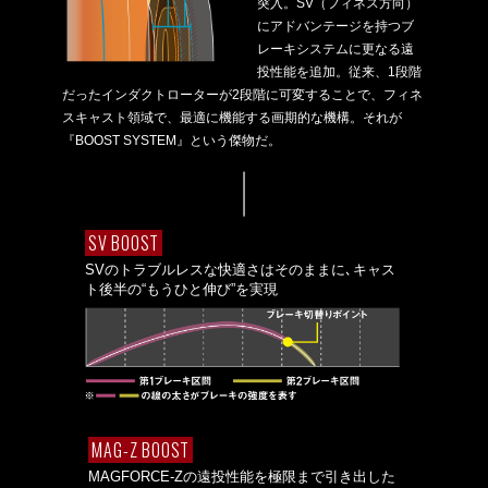
突入。SV（フィネス方向）
にアドバンテージを持つブ
レーキシステムに更なる遠
投性能を追加。従来、1段階
だったインダクトローターが2段階に可変することで、フィネ
スキャスト領域で、最適に機能する画期的な機構。それが
『BOOST SYSTEM』という傑物だ。
SV BOOST
SVのトラブルレスな快適さはそのままに､
キャス
ト後半の“もうひと伸び”を実現
MAG-Z BOOST
MAGFORCE-Zの遠投性能を
極限まで引き出した