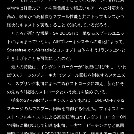
材特性は軽量ルアーから重量級まで幅広いルアーへの対応力を
高め、軽量かつ高精度なスプール性能と共にトラブルレスかつ
軽快なキャストを実現することで知られているだろう。
ところが新たな機構・SV BOOSTは、単なるスプールユニッ
トには留まっていない。AIRブレーキシステムの進化によって、
Stressfree かつVersatileなコンセプト自体をもう1ランク上へと
引き上げることを可能にしたのだ。
最大の特徴は、インダクトローターが2段階に飛び出し、いわ
ば“3ステージのブレーキ力”でスプール回転を制御するメカニズ
ム。スプリング制御によって既存ストロークに加え、新たにそ
の先もう1段階のストロークという余力を秘めている。
従来のSV＋AIRブレーキシステムであれば、ONかOFFかの2
ステージのみでスプール回転を制御する仕組み。フィネスキャ
スト〜フルキャストによる高回転時にはインダクトローターON
で瞬時に飛び出して初速を制御。一方で、ピッチングなど低回
転時には飛び出さずOFFの状態を維持して、軽量ルアーでも磁