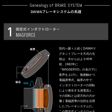
Genealogy of BRAKE SYSTEM
DAIWAブレーキシステムの系譜
固定式インダクトローター
MAGFORCE
現代へ脈々と続くDAIWAマ
グネットブレーキ方式の元
祖は、今からおよそ40年
前、1982年に
『MAGSERVO』の名の下に
産声を上げた。無接触かつ
電磁誘導式。磁界の中で、
インダクトローターの回転
により発生する渦電流と、
その回転とは逆方向の力が
働く電磁誘導の法則を活用
したブレーキシステムだ。
この固定式インダクロータ